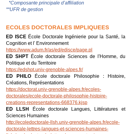
*Composante principale d’affiliation
**UFR de gestion
ECOLES DOCTORALES IMPLIQUEES
ED ISCE
École Doctorale Ingénierie pour la Santé, la
Cognition et l' Environnement
https://www.adum.fr/as/ed/edisce/page.pl
ED SHPT
École doctorale Sciences de l'Homme, du
Politique et du Territoire
https://edshpt.univ-grenoble-alpes.fr/
ED PHILO
École doctorale Philosophie : Histoire,
Créations, Représentations
https://doctorat.univ-grenoble-alpes.fr/ecoles-
doctorales/ecole-doctorale-philosophie-histoire-
creations-representations-668376.kjsp
ED LLSH
École doctorale Langues, Littératures et
Sciences Humaines
http://ecoledoctorale-llsh.univ-grenoble-alpes.fr/ecole-
doctorale-lettres-langues-et-sciences-humaines-