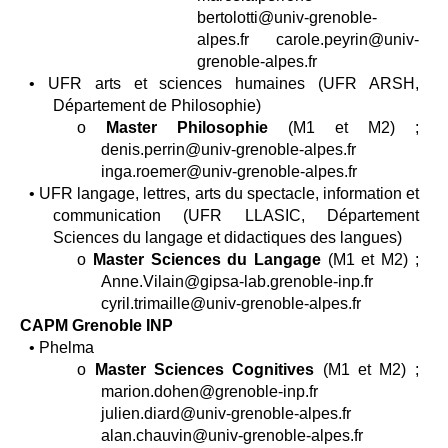
bertolotti@univ-grenoble-
alpes.fr carole.peyrin@univ-
grenoble-alpes.fr
• UFR arts et sciences humaines (UFR ARSH,
Département de Philosophie)
o
Master Philosophie
(M1 et M2) ;
denis.perrin@univ-grenoble-alpes.fr
inga.roemer@univ-grenoble-alpes.fr
• UFR langage, lettres, arts du spectacle, information et
communication (UFR LLASIC, Département
Sciences du langage et didactiques des langues)
o
Master Sciences du Langage
(M1 et M2) ;
Anne.Vilain@gipsa-lab.grenoble-inp.fr
cyril.trimaille@univ-grenoble-alpes.fr
CAPM Grenoble INP
• Phelma
o
Master Sciences Cognitives
(M1 et M2) ;
marion.dohen@grenoble-inp.fr
julien.diard@univ-grenoble-alpes.fr
alan.chauvin@univ-grenoble-alpes.fr