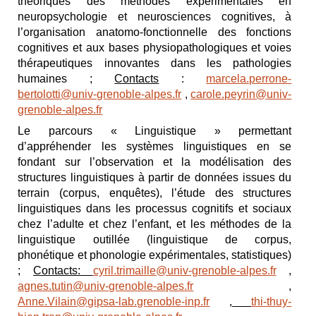
théoriques des méthodes expérimentales en
neuropsychologie et neurosciences cognitives, à
l’organisation anatomo-fonctionnelle des fonctions
cognitives et aux bases physiopathologiques et voies
thérapeutiques innovantes dans les pathologies
humaines ;
Contacts
:
marcela.perrone-
bertolotti@univ-grenoble-alpes.fr
,
carole.peyrin@univ-
grenoble-alpes.fr
Le parcours « Linguistique » permettant
d’appréhender les systèmes linguistiques en se
fondant sur l’observation et la modélisation des
structures linguistiques à partir de données issues du
terrain (corpus, enquêtes), l’étude des structures
linguistiques dans les processus cognitifs et sociaux
chez l’adulte et chez l’enfant, et les méthodes de la
linguistique outillée (linguistique de corpus,
phonétique et phonologie expérimentales, statistiques)
;
Contacts:
cyril.trimaille@univ-grenoble-alpes.fr
,
agnes.tutin@univ-grenoble-alpes.fr
,
Anne.Vilain@gipsa-lab.grenoble-inp.fr
,
thi-thuy-