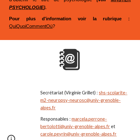
PSYCHOLOGIE
).
Pour plus d'information voir la rubrique :
QuiQuoiCommentOù
?
Secrétariat (Virginie Grillet) :
shs-scolarite-
m2-neuropsy-neurosc@univ-grenoble-
alpes.fr
Responsables :
marcela.perrone-
bertolotti@univ-grenoble-alpes.fr
et
carole.peyrin@univ-grenoble-alpes.fr